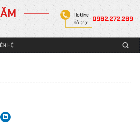
NĂM
Hotline
0982.272.289
hỗ trợ:
IÊN HỆ