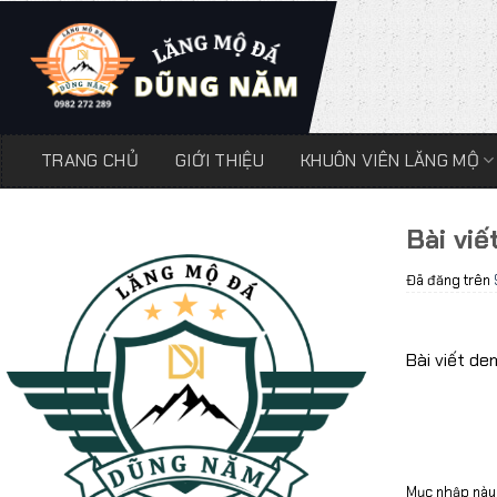
Chuyển
đến
nội
dung
TRANG CHỦ
GIỚI THIỆU
KHUÔN VIÊN LĂNG MỘ
Bài vi
Đã đăng trên
Bài viết d
Mục nhập này