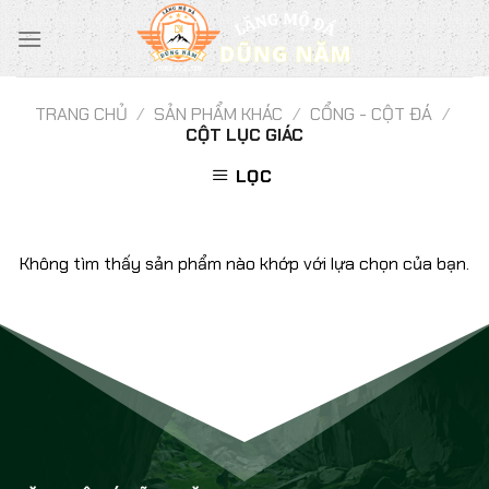
Chuyển
đến
nội
dung
TRANG CHỦ
/
SẢN PHẨM KHÁC
/
CỔNG - CỘT ĐÁ
/
CỘT LỤC GIÁC
LỌC
Không tìm thấy sản phẩm nào khớp với lựa chọn của bạn.