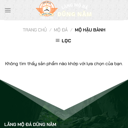
Chuyển
đến
nội
dung
TRANG CHỦ
/
MỘ ĐÁ
/
MỘ HẬU BÀNH
LỌC
Không tìm thấy sản phẩm nào khớp với lựa chọn của bạn.
LĂNG MỘ ĐÁ DŨNG NĂM