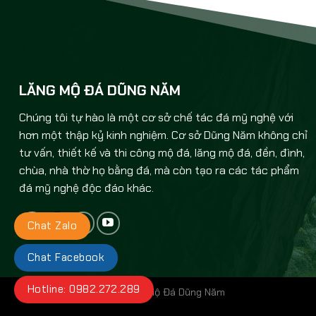
LĂNG MỘ ĐÁ DŨNG NĂM
Chúng tôi tự hào là một cơ sở chế tác đá mỹ nghệ với
hơn một thập kỷ kinh nghiệm. Cơ sở Dũng Năm không chỉ
tư vấn, thiết kế và thi công mộ đá, lăng mộ đá, đền, đình,
chùa, nhà thờ họ bằng đá, mà còn tạo ra các tác phẩm
đá mỹ nghệ độc đáo khác.
Chat Zalo
Chat Facebook
Hotline: 0982.272.289
©Bản quyền thuộc về Lăng Mộ Đá Dũng Năm