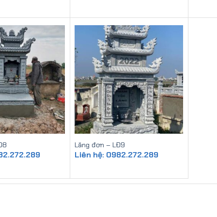
Đ8
Lăng đơn – LĐ9
982.272.289
Liên hệ: 0982.272.289