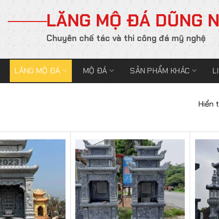
LĂNG MỘ ĐÁ DŨNG 
Chuyên chế tác và thi công đá mỹ nghệ
LĂNG MỘ ĐÁ
MỘ ĐÁ
SẢN PHẨM KHÁC
L
Hiển 