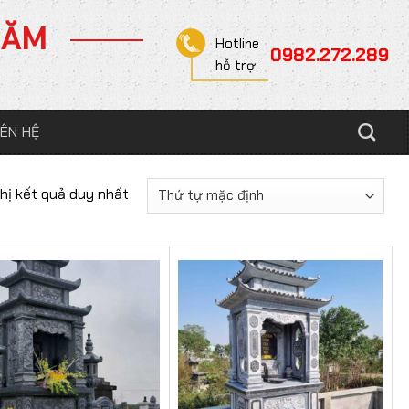
NĂM
Hotline
0982.272.289
hỗ trợ:
IÊN HỆ
thị kết quả duy nhất