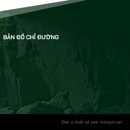
BẢN ĐỒ CHỈ ĐƯỜNG
Đơn vị thiết kế web: Kititech.net