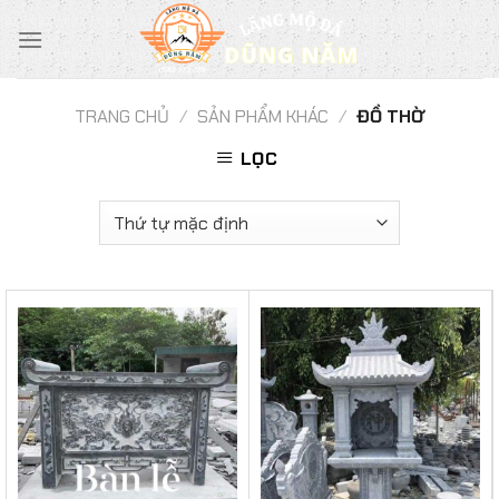
Chuyển
đến
nội
dung
TRANG CHỦ
/
SẢN PHẨM KHÁC
/
ĐỒ THỜ
LỌC