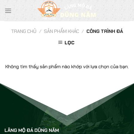
Chuyển
đến
nội
dung
TRANG CHỦ
/
SẢN PHẨM KHÁC
/
CÔNG TRÌNH ĐÁ
LỌC
Không tìm thấy sản phẩm nào khớp với lựa chọn của bạn.
LĂNG MỘ ĐÁ DŨNG NĂM