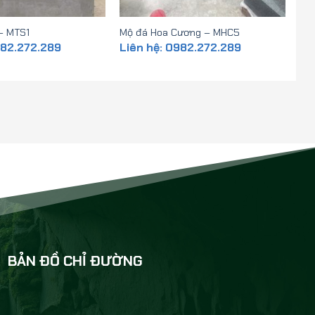
– MTS1
Mộ đá Hoa Cương – MHC5
982.272.289
Liên hệ: 0982.272.289
BẢN ĐỒ CHỈ ĐƯỜNG