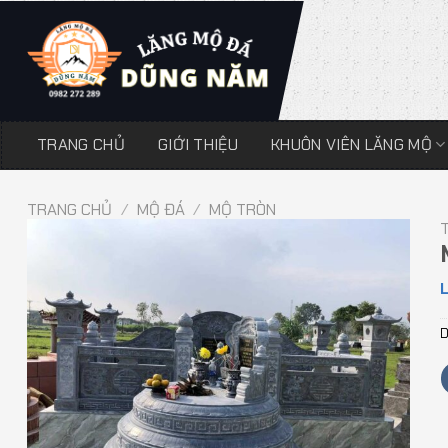
Chuyển
đến
nội
dung
TRANG CHỦ
GIỚI THIỆU
KHUÔN VIÊN LĂNG MỘ
TRANG CHỦ
/
MỘ ĐÁ
/
MỘ TRÒN
L
D