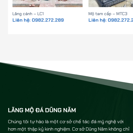
Lăng cánh – LC1
Mộ tam cấp – MTC3
Liên hệ: 0982.272.289
Liên hệ: 0982.272.
LĂNG MỘ ĐÁ DŨNG NĂM
Chúng tôi tự hào là một cơ sở chế tác đá mỹ nghệ với
hơn một thập kỷ kinh nghiệm. Cơ sở Dũng Năm không chỉ