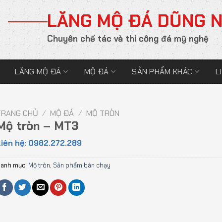
LĂNG MỘ ĐÁ DŨNG 
Chuyên chế tác và thi công đá mỹ nghệ
LĂNG MỘ ĐÁ
MỘ ĐÁ
SẢN PHẨM KHÁC
L
TRANG CHỦ
/
MỘ ĐÁ
/
MỘ TRÒN
Mộ tròn – MT3
iên hệ: 0982.272.289
anh mục:
Mộ tròn
,
Sản phẩm bán chạy