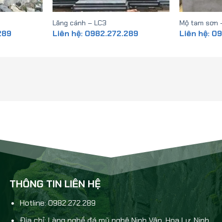
Lăng cánh – LC3
Mộ tam sơn 
289
Liên hệ: 0982.272.289
Liên hệ: 0
THÔNG TIN LIÊN HỆ
Hotline: 0982.272.289
Địa chỉ: Làng nghề đá mỹ nghệ Ninh Vân, Hoa Lư, Ninh