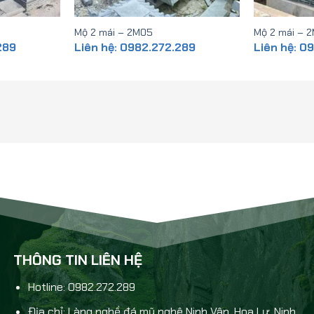
Mộ 2 mái – 2M05
Mộ 2 mái – 
289
Liên hệ: 0982.272.289
Liên hệ: 0
THÔNG TIN LIÊN HỆ
Hotline: 0982.272.289
Địa chỉ: Làng nghề đá mỹ nghệ Ninh Vân, Hoa Lư, Ninh