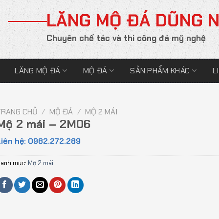
LĂNG MỘ ĐÁ DŨNG 
Chuyên chế tác và thi công đá mỹ nghệ
LĂNG MỘ ĐÁ
MỘ ĐÁ
SẢN PHẨM KHÁC
L
TRANG CHỦ
/
MỘ ĐÁ
/
MỘ 2 MÁI
Mộ 2 mái – 2M06
iên hệ: 0982.272.289
anh mục:
Mộ 2 mái