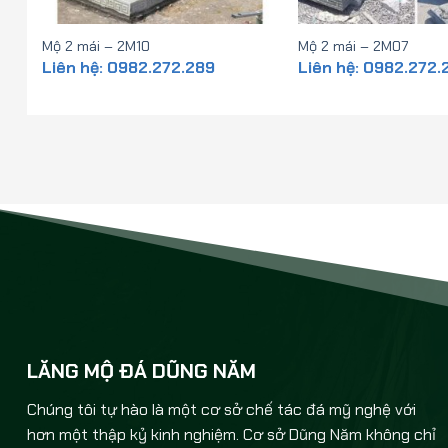
Mộ 2 mái – 2M10
Mộ 2 mái – 2M07
Liên hệ: 0982.272.289
Liên hệ: 0982.272.
LĂNG MỘ ĐÁ DŨNG NĂM
Chúng tôi tự hào là một cơ sở chế tác đá mỹ nghệ với
hơn một thập kỷ kinh nghiệm. Cơ sở Dũng Năm không chỉ