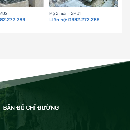
2M03
Mộ 2 mái – 2M01
982.272.289
Liên hệ: 0982.272.289
BẢN ĐỒ CHỈ ĐƯỜNG