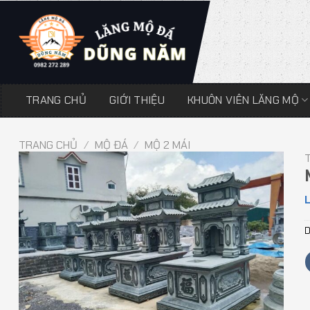
Chuyển
đến
nội
dung
TRANG CHỦ
GIỚI THIỆU
KHUÔN VIÊN LĂNG MỘ
TRANG CHỦ
/
MỘ ĐÁ
/
MỘ 2 MÁI
L
D