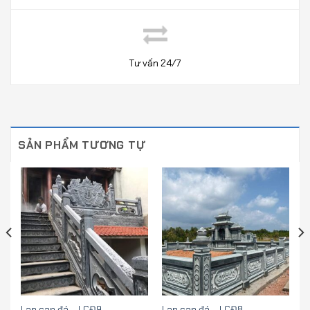
Tư vấn 24/7
SẢN PHẨM TƯƠNG TỰ
Lan can đá – LCĐ9
Lan can đá – LCĐ8