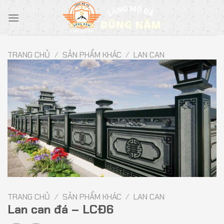
Chuyển
đến
nội
dung
TRANG CHỦ
/
SẢN PHẨM KHÁC
/
LAN CAN
TRANG CHỦ
/
SẢN PHẨM KHÁC
/
LAN CAN
Lan can đá – LCĐ6