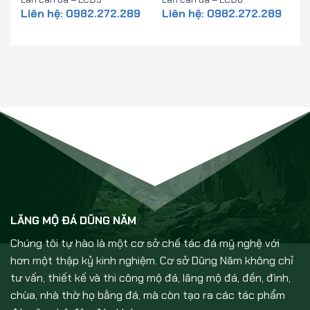
Liên hệ: 0982.272.289
Liên hệ: 0982.272.289
LĂNG MỘ ĐÁ DŨNG NĂM
Chúng tôi tự hào là một cơ sở chế tác đá mỹ nghệ với
hơn một thập kỷ kinh nghiệm. Cơ sở Dũng Năm không chỉ
tư vấn, thiết kế và thi công mộ đá, lăng mộ đá, đền, đình,
chùa, nhà thờ họ bằng đá, mà còn tạo ra các tác phẩm