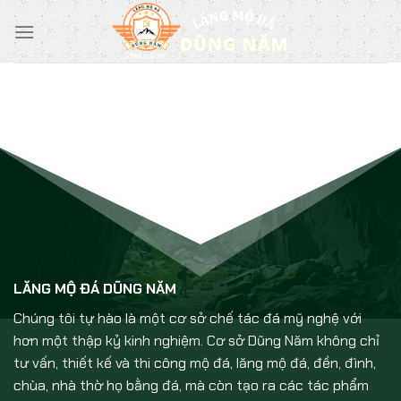
Chuyển
đến
nội
dung
LĂNG MỘ ĐÁ DŨNG NĂM
Chúng tôi tự hào là một cơ sở chế tác đá mỹ nghệ với
hơn một thập kỷ kinh nghiệm. Cơ sở Dũng Năm không chỉ
tư vấn, thiết kế và thi công mộ đá, lăng mộ đá, đền, đình,
chùa, nhà thờ họ bằng đá, mà còn tạo ra các tác phẩm