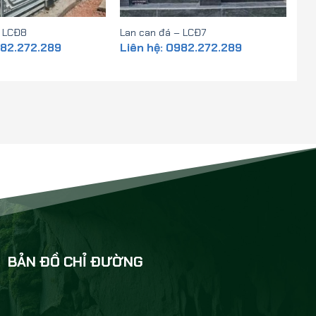
– LCĐ8
Lan can đá – LCĐ7
982.272.289
Liên hệ: 0982.272.289
BẢN ĐỒ CHỈ ĐƯỜNG