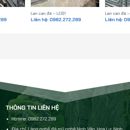
Lan can đá – LCĐ1
Lan can đá 
289
Liên hệ: 0982.272.289
Liên hệ: 0
THÔNG TIN LIÊN HỆ
Hotline: 0982.272.289
Địa chỉ: Làng nghề đá mỹ nghệ Ninh Vân, Hoa Lư, Ninh