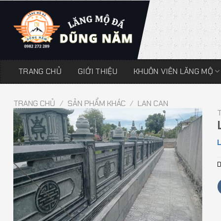
Chuyển
đến
nội
dung
TRANG CHỦ
GIỚI THIỆU
KHUÔN VIÊN LĂNG MỘ
TRANG CHỦ
/
SẢN PHẨM KHÁC
/
LAN CAN
L
D