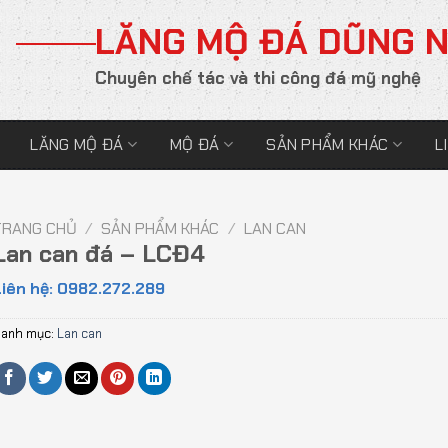
LĂNG MỘ ĐÁ DŨNG 
Chuyên chế tác và thi công đá mỹ nghệ
LĂNG MỘ ĐÁ
MỘ ĐÁ
SẢN PHẨM KHÁC
L
TRANG CHỦ
/
SẢN PHẨM KHÁC
/
LAN CAN
Lan can đá – LCĐ4
iên hệ: 0982.272.289
anh mục:
Lan can