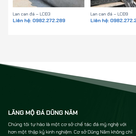
Lan can đá – LCĐ3
Lan can đá – LCĐ9
Liên hệ: 0982.272.289
Liên hệ: 0982.272.
LĂNG MỘ ĐÁ DŨNG NĂM
Chúng tôi tự hào là một cơ sở chế tác đá mỹ nghệ với
hơn một thập kỷ kinh nghiệm. Cơ sở Dũng Năm không chỉ