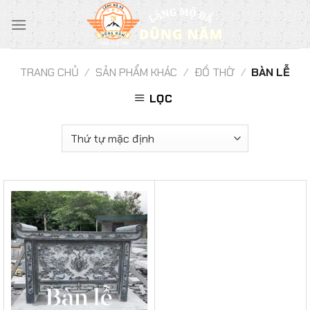
Chuyển
đến
nội
dung
TRANG CHỦ
/
SẢN PHẨM KHÁC
/
ĐỒ THỜ
/
BÀN LỄ
LỌC