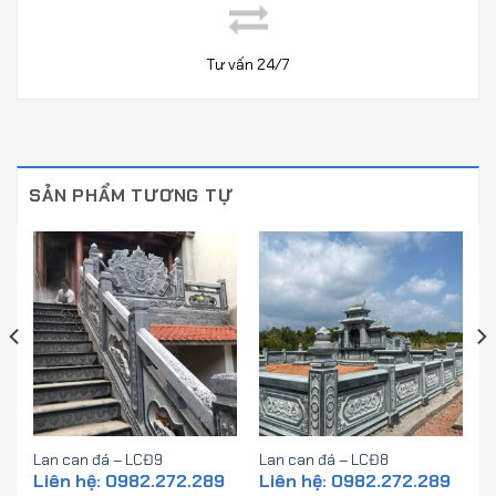
Tư vấn 24/7
SẢN PHẨM TƯƠNG TỰ
Lan can đá – LCĐ9
Lan can đá – LCĐ8
Liên hệ: 0982.272.289
Liên hệ: 0982.272.289