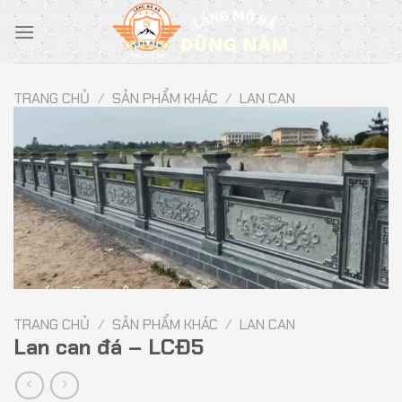
Chuyển
đến
nội
dung
TRANG CHỦ
/
SẢN PHẨM KHÁC
/
LAN CAN
TRANG CHỦ
/
SẢN PHẨM KHÁC
/
LAN CAN
Lan can đá – LCĐ5