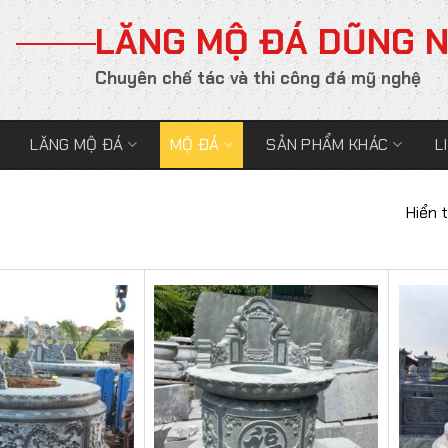
LĂNG MỘ ĐÁ DŨNG 
Chuyên chế tác và thi công đá mỹ nghệ
LĂNG MỘ ĐÁ
MỘ ĐÁ
SẢN PHẨM KHÁC
L
Hiển 