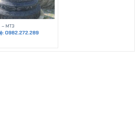
n – MT3
hệ: 0982.272.289