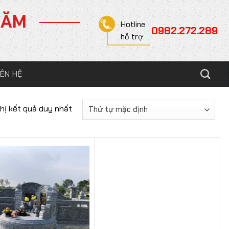
NĂM
Hotline
0982.272.289
hỗ trợ:
IÊN HỆ
thị kết quả duy nhất