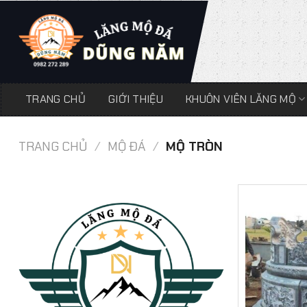
Chuyển
đến
nội
dung
TRANG CHỦ
GIỚI THIỆU
KHUÔN VIÊN LĂNG MỘ
TRANG CHỦ
/
MỘ ĐÁ
/
MỘ TRÒN