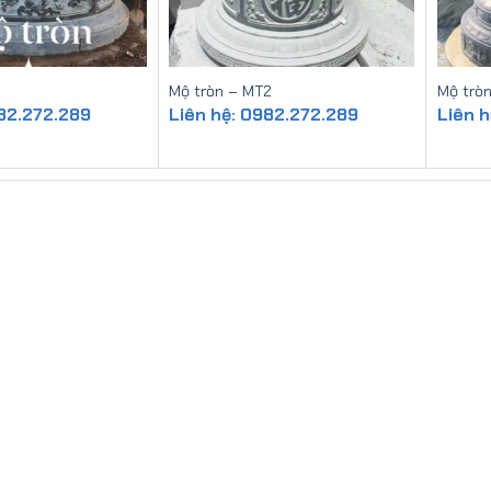
1
Mộ tròn – MT2
Mộ trò
982.272.289
Liên hệ: 0982.272.289
Liên 