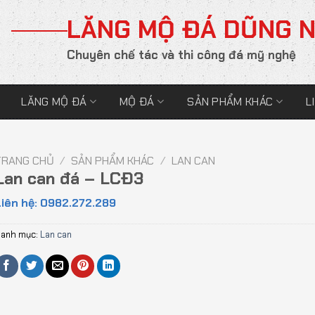
LĂNG MỘ ĐÁ DŨNG 
Chuyên chế tác và thi công đá mỹ nghệ
LĂNG MỘ ĐÁ
MỘ ĐÁ
SẢN PHẨM KHÁC
L
TRANG CHỦ
/
SẢN PHẨM KHÁC
/
LAN CAN
Lan can đá – LCĐ3
iên hệ: 0982.272.289
anh mục:
Lan can