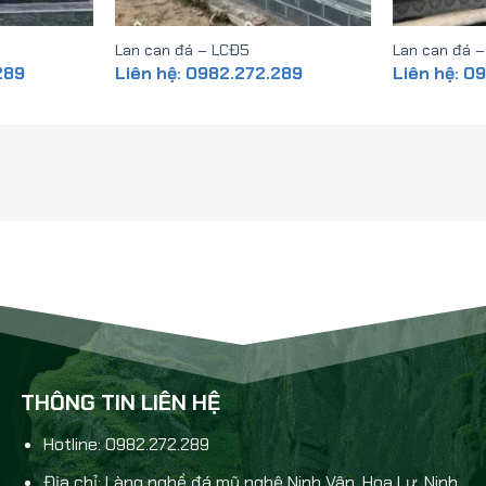
Lan can đá – LCĐ5
Lan can đá 
289
Liên hệ: 0982.272.289
Liên hệ: 0
THÔNG TIN LIÊN HỆ
Hotline: 0982.272.289
Địa chỉ: Làng nghề đá mỹ nghệ Ninh Vân, Hoa Lư, Ninh