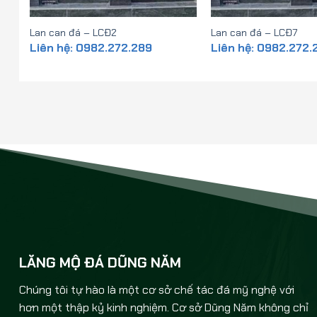
Lan can đá – LCĐ2
Lan can đá – LCĐ7
Liên hệ: 0982.272.289
Liên hệ: 0982.272.
LĂNG MỘ ĐÁ DŨNG NĂM
Chúng tôi tự hào là một cơ sở chế tác đá mỹ nghệ với
hơn một thập kỷ kinh nghiệm. Cơ sở Dũng Năm không chỉ