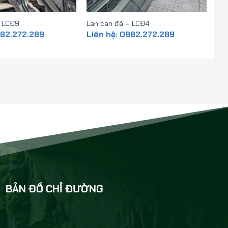
– LCĐ9
Lan can đá – LCĐ4
982.272.289
Liên hệ: 0982.272.289
BẢN ĐỒ CHỈ ĐƯỜNG