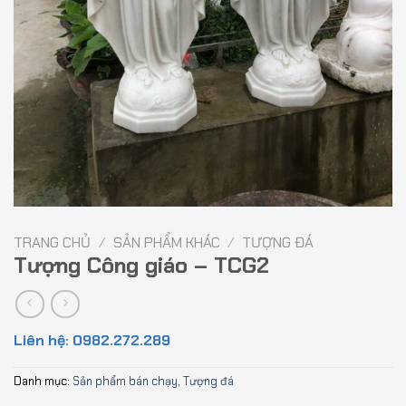
TRANG CHỦ
/
SẢN PHẨM KHÁC
/
TƯỢNG ĐÁ
Tượng Công giáo – TCG2
Liên hệ: 0982.272.289
Danh mục:
Sản phẩm bán chạy
,
Tượng đá