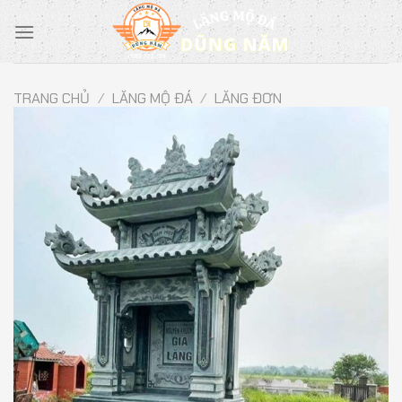
Chuyển
đến
nội
dung
TRANG CHỦ
/
LĂNG MỘ ĐÁ
/
LĂNG ĐƠN