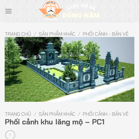
Chuyển
đến
nội
dung
TRANG CHỦ
/
SẢN PHẨM KHÁC
/
PHỐI CẢNH - BẢN VẼ
TRANG CHỦ
/
SẢN PHẨM KHÁC
/
PHỐI CẢNH - BẢN VẼ
Phối cảnh khu lăng mộ – PC1