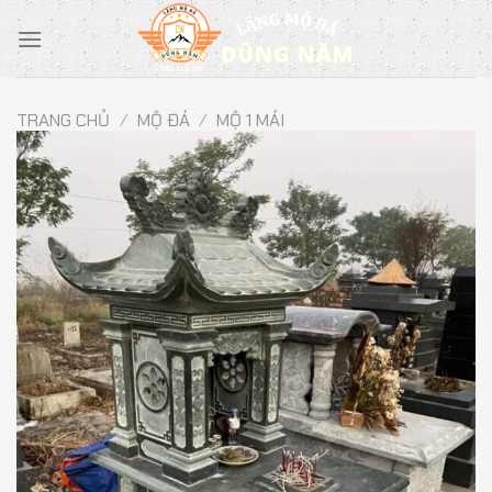
Chuyển
đến
nội
dung
TRANG CHỦ
/
MỘ ĐÁ
/
MỘ 1 MÁI