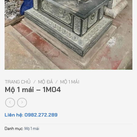
TRANG CHỦ
/
MỘ ĐÁ
/
MỘ 1 MÁI
Mộ 1 mái – 1M04
Liên hệ: 0982.272.289
Danh mục:
Mộ 1 mái