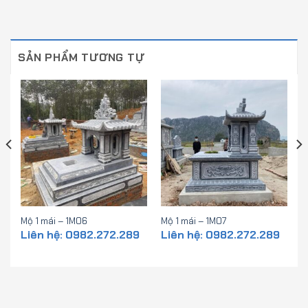
SẢN PHẨM TƯƠNG TỰ
Mộ 1 mái – 1M06
Mộ 1 mái – 1M07
Liên hệ: 0982.272.289
Liên hệ: 0982.272.289