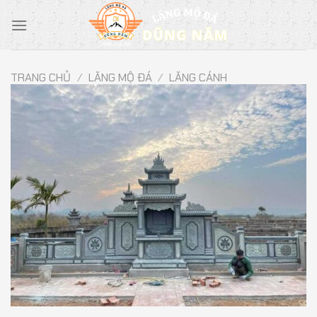
Chuyển
đến
nội
dung
TRANG CHỦ
/
LĂNG MỘ ĐÁ
/
LĂNG CÁNH