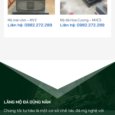
Mộ mái vòm – MV2
Mộ đá Hoa Cương – MHC5
Liên hệ: 0982.272.289
Liên hệ: 0982.272.289
LĂNG MỘ ĐÁ DŨNG NĂM
Chúng tôi tự hào là một cơ sở chế tác đá mỹ nghệ với