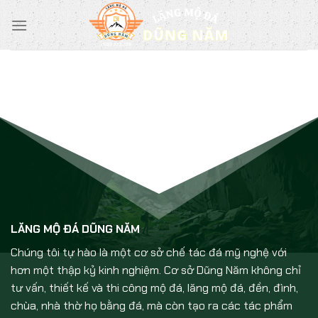
Chuyển
đến
nội
dung
LĂNG MỘ ĐÁ DŨNG NĂM
Chúng tôi tự hào là một cơ sở chế tác đá mỹ nghệ với
hơn một thập kỷ kinh nghiệm. Cơ sở Dũng Năm không chỉ
tư vấn, thiết kế và thi công mộ đá, lăng mộ đá, đền, đình,
chùa, nhà thờ họ bằng đá, mà còn tạo ra các tác phẩm