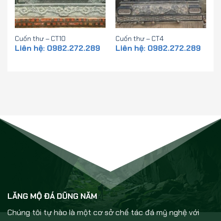
Cuốn thư – CT10
Cuốn thư – CT4
Liên hệ: 0982.272.289
Liên hệ: 0982.272.289
LĂNG MỘ ĐÁ DŨNG NĂM
Chúng tôi tự hào là một cơ sở chế tác đá mỹ nghệ với