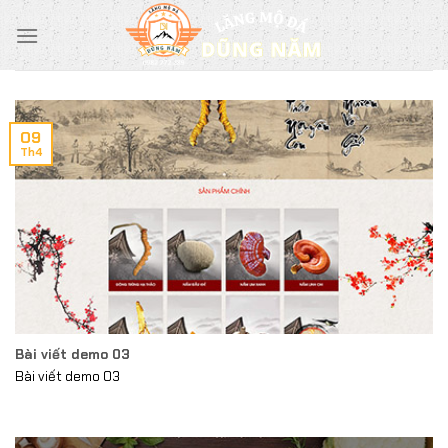
Chuyển
đến
nội
dung
09
Th4
Bài viết demo 03
Bài viết demo 03