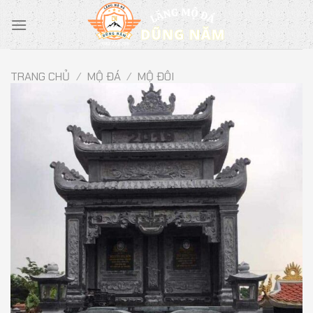
Chuyển
đến
nội
dung
TRANG CHỦ
/
MỘ ĐÁ
/
MỘ ĐÔI