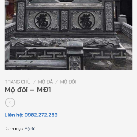
TRANG CHỦ
/
MỘ ĐÁ
/
MỘ ĐÔI
Mộ đôi – MĐ1
Liên hệ: 0982.272.289
Danh mục:
Mộ đôi