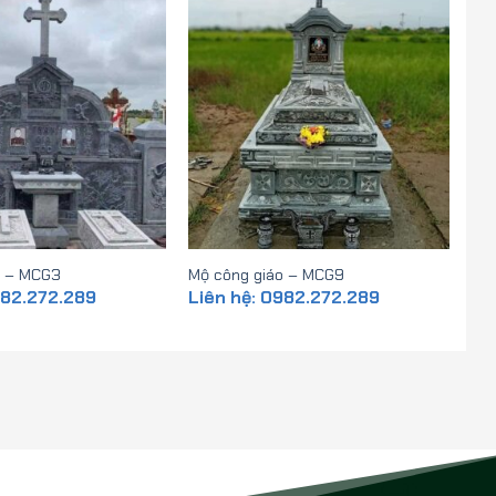
o – MCG3
Mộ công giáo – MCG9
982.272.289
Liên hệ: 0982.272.289