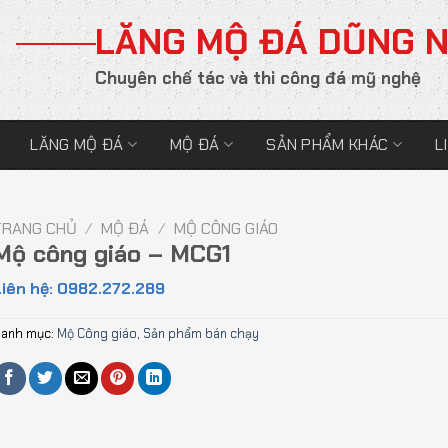
LĂNG MỘ ĐÁ DŨNG 
Chuyên chế tác và thi công đá mỹ nghệ
LĂNG MỘ ĐÁ
MỘ ĐÁ
SẢN PHẨM KHÁC
L
TRANG CHỦ
/
MỘ ĐÁ
/
MỘ CÔNG GIÁO
Mộ công giáo – MCG1
iên hệ: 0982.272.289
anh mục:
Mộ Công giáo
,
Sản phẩm bán chạy