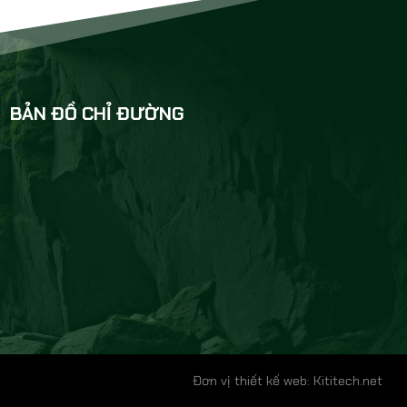
BẢN ĐỒ CHỈ ĐƯỜNG
Đơn vị thiết kế web: Kititech.net