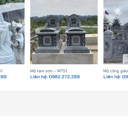
G1
Mộ tam sơn – MTS1
Mộ công giá
289
Liên hệ: 0982.272.289
Liên hệ: 0