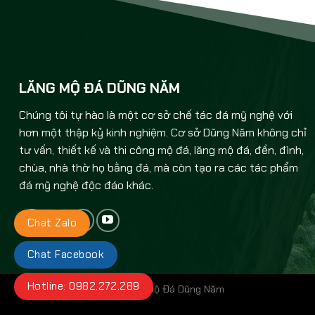
LĂNG MỘ ĐÁ DŨNG NĂM
Chúng tôi tự hào là một cơ sở chế tác đá mỹ nghệ với
hơn một thập kỷ kinh nghiệm. Cơ sở Dũng Năm không chỉ
tư vấn, thiết kế và thi công mộ đá, lăng mộ đá, đền, đình,
chùa, nhà thờ họ bằng đá, mà còn tạo ra các tác phẩm
đá mỹ nghệ độc đáo khác.
Chat Zalo
Chat Facebook
Hotline: 0982.272.289
©Bản quyền thuộc về Lăng Mộ Đá Dũng Năm