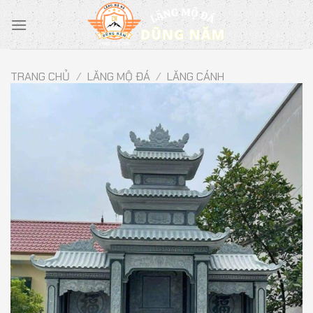
Chuyển
đến
nội
dung
TRANG CHỦ
/
LĂNG MỘ ĐÁ
/
LĂNG CÁNH