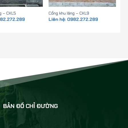
g – CKL5
Cổng khu lăng – CKL9
982.272.289
Liên hệ: 0982.272.289
BẢN ĐỒ CHỈ ĐƯỜNG