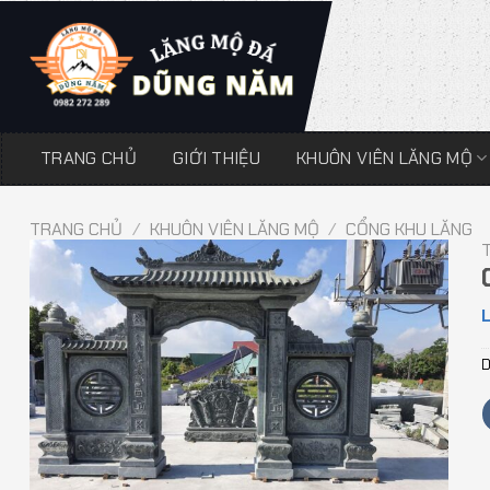
Chuyển
đến
nội
dung
TRANG CHỦ
GIỚI THIỆU
KHUÔN VIÊN LĂNG MỘ
TRANG CHỦ
/
KHUÔN VIÊN LĂNG MỘ
/
CỔNG KHU LĂNG
L
D