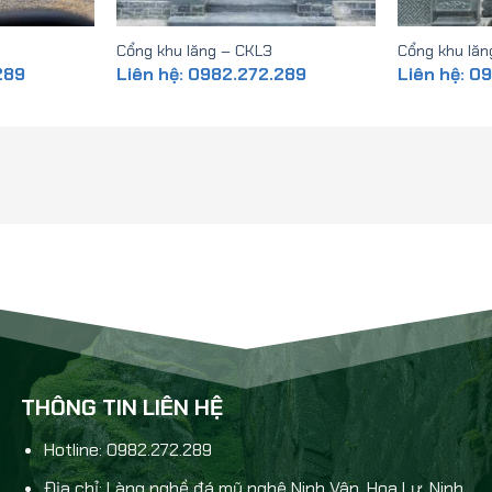
Cổng khu lăng – CKL3
Cổng khu lăn
289
Liên hệ: 0982.272.289
Liên hệ: 0
THÔNG TIN LIÊN HỆ
Hotline: 0982.272.289
Địa chỉ: Làng nghề đá mỹ nghệ Ninh Vân, Hoa Lư, Ninh