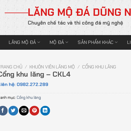
LĂNG MỘ ĐÁ DŨNG 
Chuyên chế tác và thi công đá mỹ nghệ
LĂNG MỘ ĐÁ
MỘ ĐÁ
SẢN PHẨM KHÁC
L
TRANG CHỦ
/
KHUÔN VIÊN LĂNG MỘ
/
CỔNG KHU LĂNG
Cổng khu lăng – CKL4
iên hệ: 0982.272.289
anh mục:
Cổng khu lăng