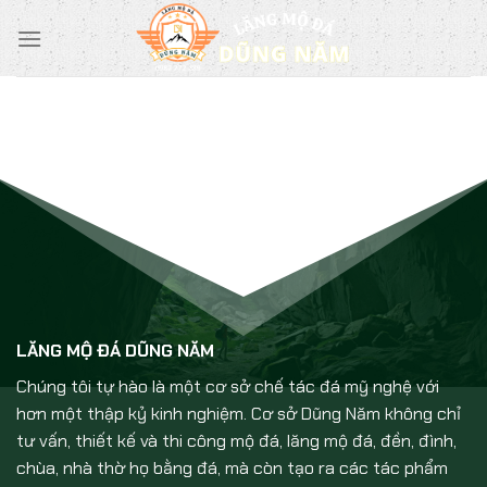
Chuyển
đến
nội
dung
LĂNG MỘ ĐÁ DŨNG NĂM
Chúng tôi tự hào là một cơ sở chế tác đá mỹ nghệ với
hơn một thập kỷ kinh nghiệm. Cơ sở Dũng Năm không chỉ
tư vấn, thiết kế và thi công mộ đá, lăng mộ đá, đền, đình,
chùa, nhà thờ họ bằng đá, mà còn tạo ra các tác phẩm